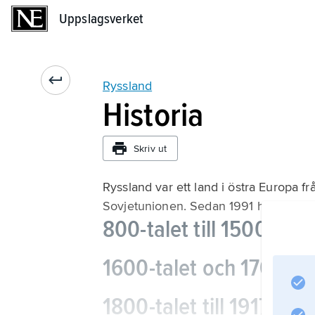
Uppslagsverket
Uppslagsverket
Ryssland
Historia
Skriv ut
Ryssland var ett land i östra Europa från
Sovjetunionen. Sedan 1991 heter lande
800-talet till 1500-tale
1600-talet och 1700-ta
1800-talet till 1917