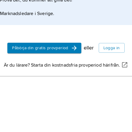
Prova det, du kommer att gilla det!
Marknadsledare i Sverige.
eller
Påbörja din gratis provperiod
Logga in
Är du lärare? Starta din kostnadsfria provperiod härifrån.