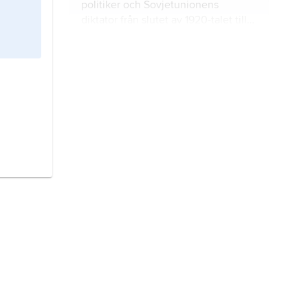
politiker och Sovjetunionens
diktator från slutet av 1920-talet till
sin död 1953.
Ukraina
är ett land i östra Europa.
Georgien
är ett land i Kaukasien i
nordvästra Asien.
Danmark
är ett land i norra Europa.
Kazakstan
är ett mycket stort land i
Centralasien.