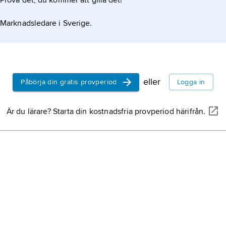
Prova det, du kommer att gilla det!
Marknadsledare i Sverige.
eller
Påbörja din gratis provperiod
Logga in
Är du lärare? Starta din kostnadsfria provperiod härifrån.