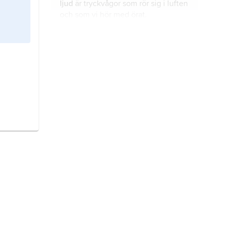
ljud
är tryckvågor som rör sig i luften
och som vi hör med örat.
vibration
är när något i snabb takt
rör sig fram och tillbaka, upp eller
ner, på ett mer eller mindre
regelbundet sätt.