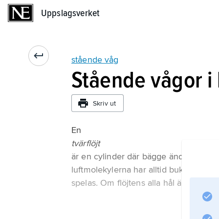
Uppslagsverket
Uppslagsverket
stående våg
Stående vågor i
Skriv ut
En
tvärflöjt
är en cylinder där bägge ändarna är 
luftmolekylerna har alltid bukar i änd
spelas. Om flöjtens alla hål är stäng