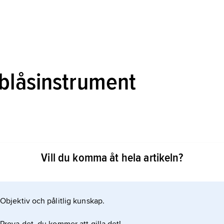
 blåsinstrument
Vill du komma åt hela artikeln?
öppna. Den stående våg som skapas av de vibrerande
arna av den öppna cylindern, oavsett vilken ton som
da skapas en stående våg med en nod i mitten av
Objektiv och pålitlig kunskap.