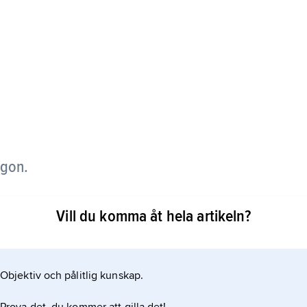
lgon.
teflicka åt tre Marior vilka det berättas om i Nya
Vill du komma åt hela artikeln?
a i en båt till en ort på Frankrikes sydöstra kust.
 bärs en staty av henne ut i Medelhavet utanför
Objektiv och pålitlig kunskap.