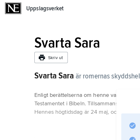
Uppslagsverket
Uppslagsverket
Svarta Sara
Skriv ut
Svarta Sara
är romernas skyddshe
Enligt berättelserna om henne var hon tjäns
Testamentet i Bibeln. Tillsammans kom de all
Hennes högtidsdag är 24 maj, och varje år