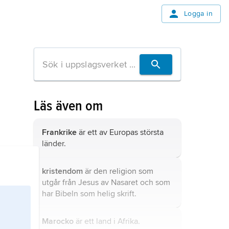
Logga in
Läs även om
Frankrike
är ett av Europas största
länder.
kristendom
är den religion som
utgår från Jesus av Nasaret och som
har Bibeln som helig skrift.
Marocko
är ett land i Afrika.