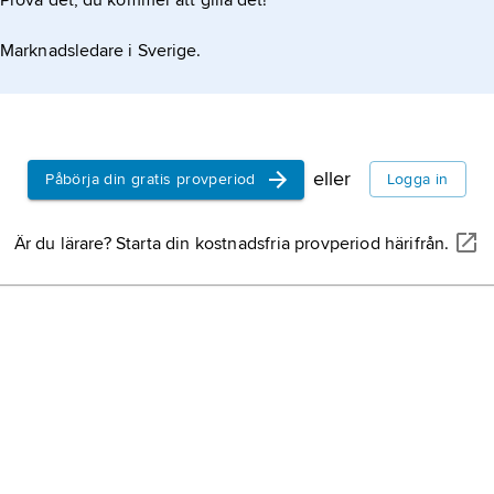
Prova det, du kommer att gilla det!
Marknadsledare i Sverige.
eller
Påbörja din gratis provperiod
Logga in
Är du lärare? Starta din kostnadsfria provperiod härifrån.