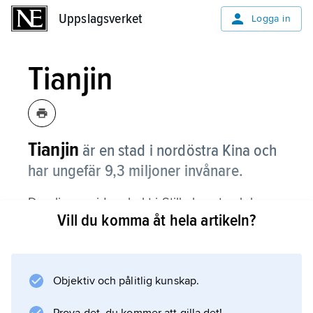
Uppslagsverket
Uppslagsverket
Logga in
Tianjin
Tianjin
är en stad i nordöstra Kina och
har ungefär 9,3 miljoner invånare.
Den ligger vid en bukt i Stilla havet och har
Vill du komma åt hela artikeln?
en stor och viktig hamn. Industrierna tillverkar
bland annat bilar, maskiner och kemiska
produkter, men staden är också känd för
mattor som arbetarna knyter för hand.
Objektiv och pålitlig kunskap.
Studenter kan välja mellan många universitet