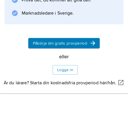
Prova det, du kommer att gilla det!
och högskolor
Marknadsledare i Sverige.
Information om artikeln
Påbörja din gratis provperiod
eller
Logga in
Är du lärare? Starta din kostnadsfria provperiod härifrån.