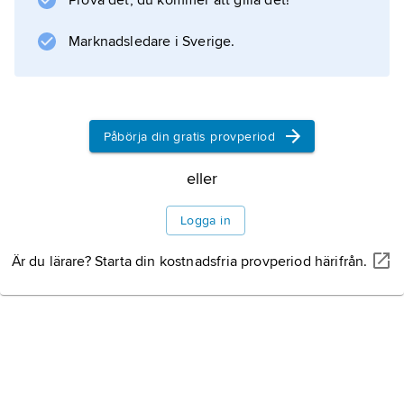
Prova det, du kommer att gilla det!
med 16 delstater som har egna parlament och
Marknadsledare i Sverige.
regeringar. Delstaterna bestämmer till stor del
själva över utbildning, sociala frågor och
kultur.
Påbörja din gratis provperiod
eller
Information om artikeln
Logga in
Är du lärare? Starta din kostnadsfria provperiod härifrån.