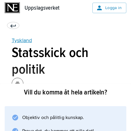
Uppslagsverket
Uppslagsverket
Logga in
Tyskland
Statsskick och
politik
Vill du komma åt hela artikeln?
Tyskland var fram till slutet av 1800-talet
uppdelat i olika små riken, och än i dag har
landets olika delar stort självstyre. Landet är
Objektiv och pålitlig kunskap.
en
förbundsstat