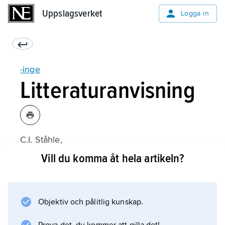
Uppslagsverket
Uppslagsverket
Logga in
-inge
Litteraturanvisning
C.I. Ståhle,
Studier över de svenska ortnamnen på -inge
Vill du komma åt hela artikeln?
(1946).
Objektiv och pålitlig kunskap.
Information om artikeln