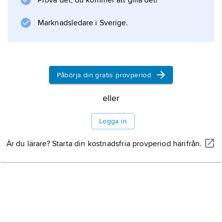
Prova det, du kommer att gilla det!
Marknadsledare i Sverige.
Påbörja din gratis provperiod
eller
Logga in
Är du lärare? Starta din kostnadsfria provperiod härifrån.