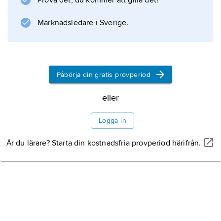
Prova det, du kommer att gilla det!
lyrik. Folkvisans enkelhet och melodi
utmärker hans dikter, som ofta tonsatts.
Marknadsledare i Sverige.
Information om artikeln
Påbörja din gratis provperiod
eller
Logga in
Är du lärare? Starta din kostnadsfria provperiod härifrån.