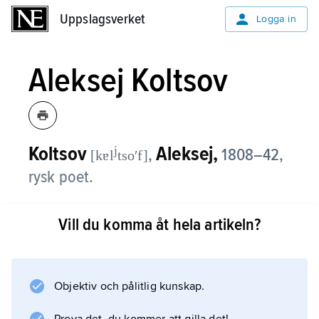
Uppslagsverket
Uppslagsverket
Logga in
Aleksej Koltsov
Koltsov
Aleksej,
j
,
1808–42,
[kɐl
tsoʹf]
rysk poet.
Född i Voronezj, där fadern var
Vill du komma åt hela artikeln?
boskapshandlare, uppfostrades Aleksej
Koltsov att fortsätta hans arbete. Dikter som
han tog med på affärsresor till Sankt
Petersburg trycktes och väckte
Objektiv och pålitlig kunskap.
uppseende. Koltsov införde bonden i rysk