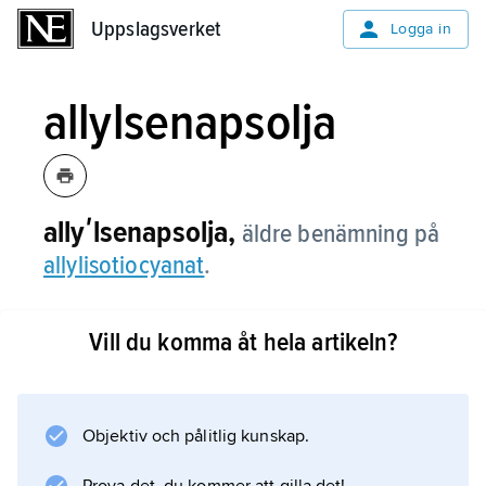
Uppslagsverket
Uppslagsverket
Logga in
allylsenapsolja
allyʹlsenapsolja,
äldre benämning på
allylisotiocyanat
.
Vill du komma åt hela artikeln?
Information om artikeln
Objektiv och pålitlig kunskap.