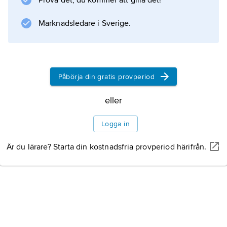
Prova det, du kommer att gilla det!
Marknadsledare i Sverige.
Påbörja din gratis provperiod
eller
Logga in
Är du lärare? Starta din kostnadsfria provperiod härifrån.