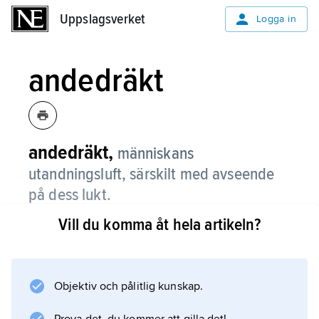
Uppslagsverket
Uppslagsverket
Logga in
andedräkt
andedräkt,
människans
utandningsluft, särskilt med avseende
på dess lukt.
Vill du komma åt hela artikeln?
Dålig andedräkt kan inom medicin och
odontologi benämnas
halitosis
eller
Objektiv och pålitlig kunskap.
fetor ex ore