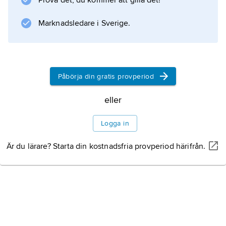
Prova det, du kommer att gilla det!
;, se
fetor
Marknadsledare i Sverige.
.
Påbörja din gratis provperiod
Information om artikeln
eller
Logga in
Är du lärare? Starta din kostnadsfria provperiod härifrån.