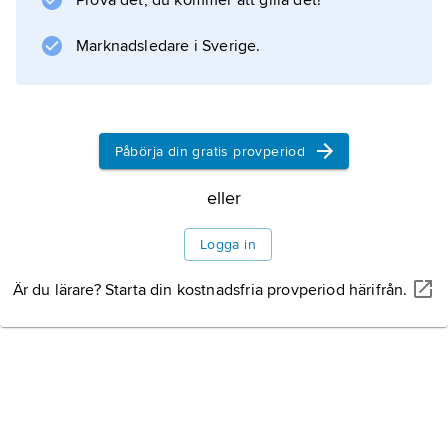
Prova det, du kommer att gilla det!
Marknadsledare i Sverige.
Påbörja din gratis provperiod
eller
Logga in
Är du lärare? Starta din kostnadsfria provperiod härifrån.