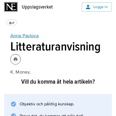
Uppslagsverket
Uppslagsverket
Logga in
Anna Pavlova
Litteraturanvisning
K. Money,
Anna Pavlova
Vill du komma åt hela artikeln?
(eng., 1982).
Objektiv och pålitlig kunskap.
Information om artikeln