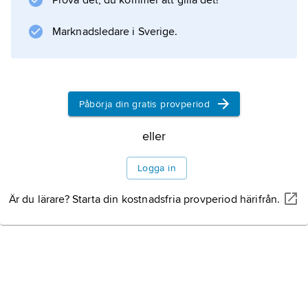
Prova det, du kommer att gilla det!
Marknadsledare i Sverige.
Påbörja din gratis provperiod
eller
Logga in
Är du lärare? Starta din kostnadsfria provperiod härifrån.