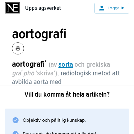
Uppslagsverket
Uppslagsverket
Logga in
aortografi
aortografiʹ
(av
aorta
och grekiska
graʹphō
’skriva’)
,
radiologisk metod att
avbilda aorta med
röntgenkontrastmedel.
Vill du komma åt hela artikeln?
Samma teknik används som vid
arteriografi
. Aortografi används bl.a. för att diagnostisera
Objektiv och pålitlig kunskap.
förträngningar (t.ex. aortakoarktation),