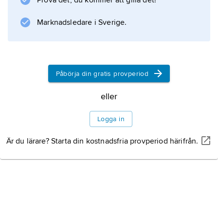
Prova det, du kommer att gilla det!
bristningar i aortaväggen (aneurysmer) samt
som förberedelse inför arteriografi.
Marknadsledare i Sverige.
Information om artikeln
Påbörja din gratis provperiod
eller
Logga in
Är du lärare? Starta din kostnadsfria provperiod härifrån.