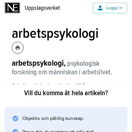
Uppslagsverket
Uppslagsverket
Logga in
arbetspsykologi
arbetspsykologi,
psykologisk
forskning om människan i arbetslivet.
Arbetspsykologin anknyter till flera
Vill du komma åt hela artikeln?
grundläggande discipliner som biologisk
psykologi, differentiell psykologi,
inlärningspsykologi och socialpsykologi.
Gränserna till bl.a. arbetsfysiologi,
Objektiv och pålitlig kunskap.
arbetsmedicin, arbetssociologi och