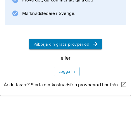
Prova det, du kommer att gilla det!
organisationslära är flytande.
Historik
Marknadsledare i Sverige.
Forskning
Påbörja din gratis provperiod
Tillämpad
eller
arbetspsykologi
Logga in
Är du lärare? Starta din kostnadsfria provperiod härifrån.
Litteraturanvisning
Information om artikeln