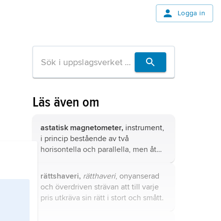
Logga in
Läs även om
astatisk magnetometer,
instrument,
i princip bestående av två
horisontella och parallella, men åt
var sitt håll riktade, stavmagneter,
upphängda i en tunn tråd.
rättshaveri,
rätthaveri
, onyanserad
och överdriven strävan att till varje
pris utkräva sin rätt i stort och smått.