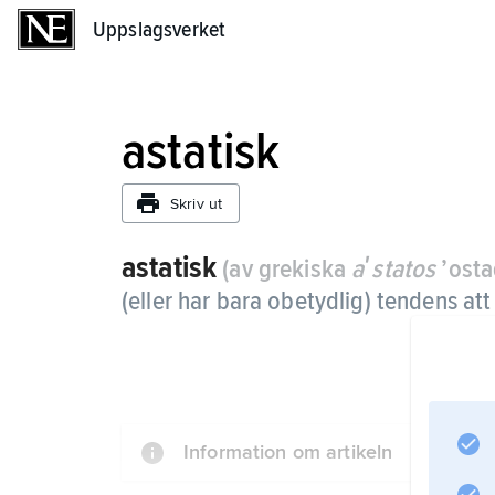
Uppslagsverket
Uppslagsverket
astatisk
Skriv ut
astatisk
(av grekiska
aʹstatos
’ostad
(eller har bara obetydlig) tendens att
Information om artikeln