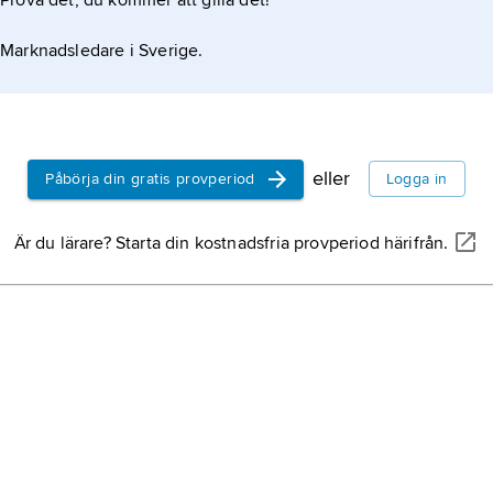
Prova det, du kommer att gilla det!
Marknadsledare i Sverige.
eller
Påbörja din gratis provperiod
Logga in
Är du lärare? Starta din kostnadsfria provperiod härifrån.