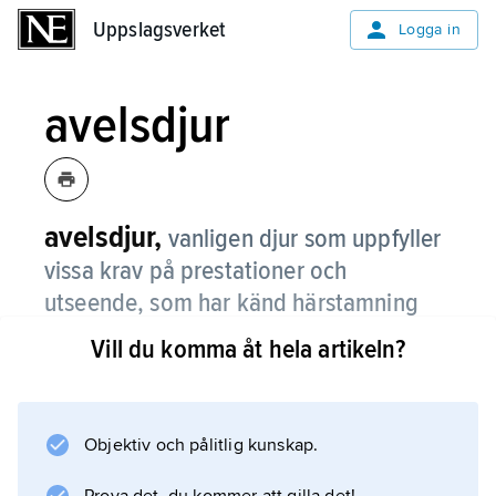
Uppslagsverket
Uppslagsverket
Logga in
avelsdjur
avelsdjur,
vanligen djur som uppfyller
vissa krav på prestationer och
utseende, som har känd härstamning
och som kan registreras i en
stambok
Vill du komma åt hela artikeln?
för rasen.
Motsatsen är bruksdjur.
Objektiv och pålitlig kunskap.