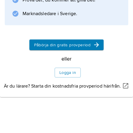
Prova det, du kommer att gilla det!
Information om artikeln
Marknadsledare i Sverige.
Påbörja din gratis provperiod
eller
Logga in
Är du lärare? Starta din kostnadsfria provperiod härifrån.