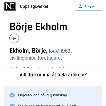
Uppslagsverket
Uppslagsverket
Logga in
Börje Ekholm
Ekholm, Börje,
född 1963,
civilingenjör, företagare.
Sedan 2005 är han VD och koncernchef för
Vill du komma åt hela artikeln?
Investor AB. Han anställdes i bolaget 1992
och blev dess vice VD 1997. Ekholm har bl.a.
ansvarat för företagets affärsområde för nya
investeringar. Sedan 2010 är han
Objektiv och pålitlig kunskap.
styrelseordförande för Kungliga tekniska