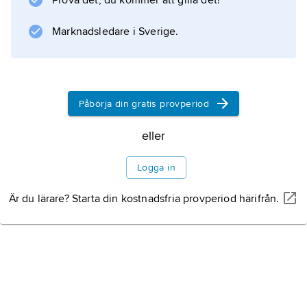
Prova det, du kommer att gilla det!
högskolan.
Marknadsledare i Sverige.
Information om artikeln
Påbörja din gratis provperiod
eller
Logga in
Är du lärare? Starta din kostnadsfria provperiod härifrån.