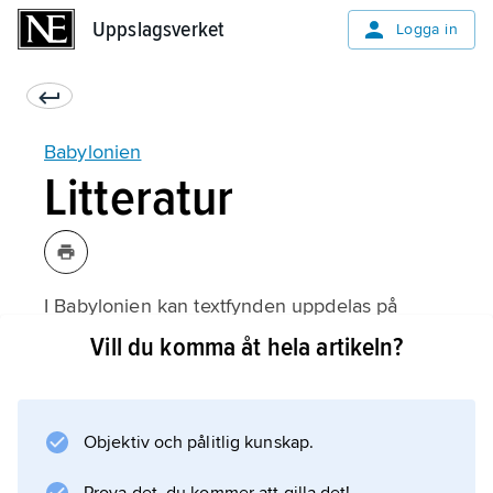
Uppslagsverket
Uppslagsverket
Logga in
Babylonien
Litteratur
I Babylonien kan textfynden uppdelas på
samma sätt som utförligare redogjorts för
Vill du komma åt hela artikeln?
under Assyrien: i biblioteken fanns lertavlor
med litterära och vetenskapliga texter, i
arkiven lertavlor med brev och administrativa
Objektiv och pålitlig kunskap.
och juridiska dokument; dessutom fanns
monumentalinskrifter. I det följande