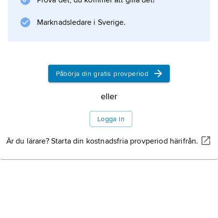
Prova det, du kommer att gilla det!
presenteras sådana litterära och vetenskapliga
texter som är funna i ett
Marknadsledare i Sverige.
Information om artikeln
Påbörja din gratis provperiod
eller
Logga in
Är du lärare? Starta din kostnadsfria provperiod härifrån.