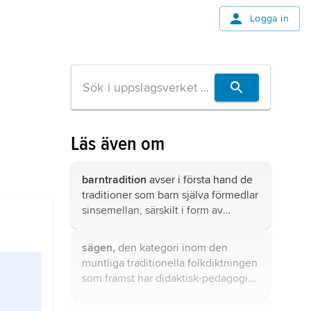
Logga in
Läs även om
barntradition
avser i första hand de
traditioner som barn själva förmedlar
sinsemellan, särskilt i form av
berättande, i andra hand de
traditioner som vuxna förmedlar till
sägen,
den kategori inom den
barn.
muntliga traditionella folkdiktningen
som främst har didaktisk-pedagogisk
funktion och vars innehåll ofta
betraktas som sannolikt och