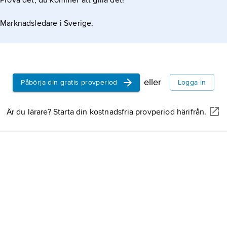
Prova det, du kommer att gilla det!
Marknadsledare i Sverige.
eller
Påbörja din gratis provperiod
Logga in
Är du lärare? Starta din kostnadsfria provperiod härifrån.