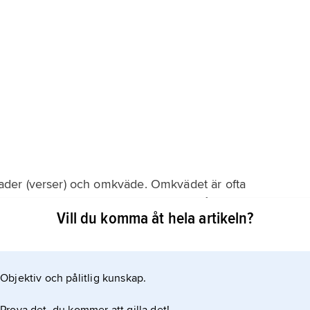
a rader (verser) och omkväde. Omkvädet är ofta
ens grundstämning eller tema. I den tvåradiga strofen,
Vill du komma åt hela artikeln?
 Assonans är vanlig i stället för fullständiga slutrim.
an bero på att orden
Objektiv och pålitlig kunskap.