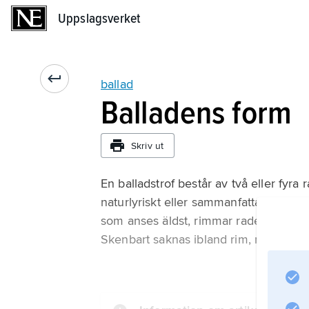
Uppslagsverket
Uppslagsverket
ballad
Balladens form
Skriv ut
En balladstrof består av två eller fyr
naturlyriskt eller sammanfattar ballad
som anses äldst, rimmar raderna parvis.
Skenbart saknas ibland rim, men det k