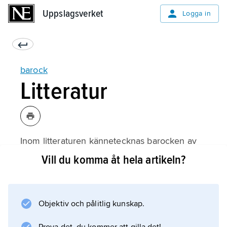
Uppslagsverket
Uppslagsverket
Logga in
barock
Litteratur
Inom litteraturen kännetecknas barocken av
en strävan efter prakt och ståt, sinnrik
Vill du komma åt hela artikeln?
begreppsanalys och betonande av språkets
egenvärde. Dess främsta stilmedel är
överdriften och hopningen, paradoxen och
Objektiv och pålitlig kunskap.
antitesen, den långsökta metaforen, ordleken
och ljudsymboliken. Som viktiga teoretiker