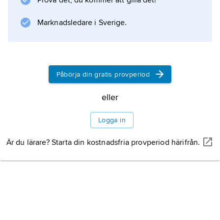
Prova det, du kommer att gilla det!
betraktas spanjoren Baltasar Gracián y
Morales och italienaren Emanuele Tesauro.
Marknadsledare i Sverige.
Enligt dessa båda
Påbörja din gratis provperiod
Information om artikeln
eller
Logga in
Är du lärare? Starta din kostnadsfria provperiod härifrån.