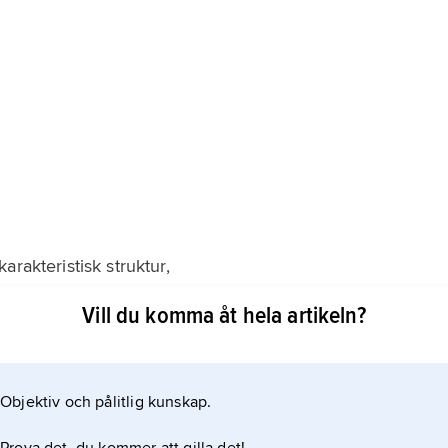
rakteristisk struktur,
Vill du komma åt hela artikeln?
 mindre lätthet låter sig klyvas utefter med varandra
Objektiv och pålitlig kunskap.