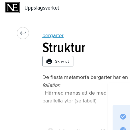
Uppslagsverket
Uppslagsverket
bergarter
Struktur
Skriv ut
De flesta metamorfa bergarter har en ka
foliation
. Härmed menas att de med större eller
parallella ytor (se tabell).