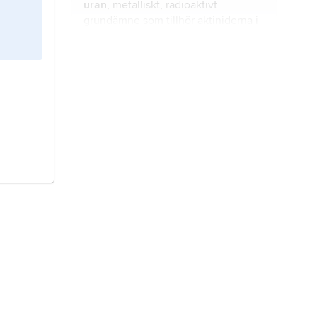
uran
, metalliskt, radioaktivt
att användas som personliga
grundämne som tillhör
aktiniderna
i
prydnader.
periodiska systemets grupp 3,
kemiskt tecken U.
Merkurius,
symbol ☿, en av de
jordlika planeterna och den innersta
i solsystemet, känd sedan urminnes
tider men svår att observera från
svensk horisont.
mark,
den del av den fasta jordytan
som påverkas av atmosfären och
levande organismer.
geologi
, vetenskapen om jorden.
bly
, metalliskt grundämne
tillhörande periodiska systemets
grupp 14 (IV B), kolgruppen, kemiskt
tecken Pb.