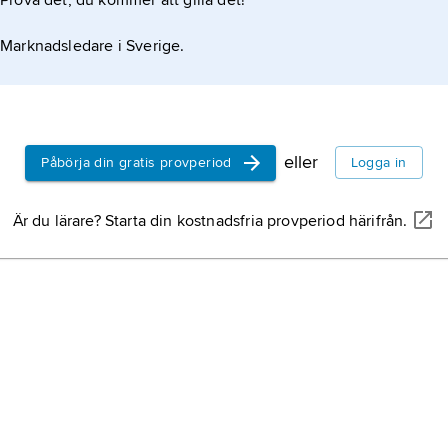
Prova det, du kommer att gilla det!
Marknadsledare i Sverige.
eller
Påbörja din gratis provperiod
Logga in
Är du lärare? Starta din kostnadsfria provperiod härifrån.