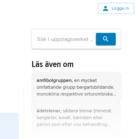
Logga in
Läs även om
amfibolgruppen,
en mycket
omfattande grupp bergartsbildande,
monoklina respektive ortorombiska
mineral, tillhörande inosilikaten
(kedjesilikaten).
ädelstenar,
sådana stenar (mineral,
bergarter, korall, bärnsten eller
pärlor) som efter viss behandling
(klyvning, slipning eller polering) är
tillräckligt attraktiva och varaktiga för