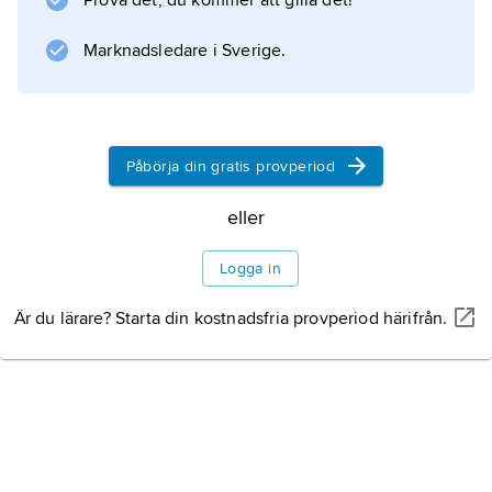
Prova det, du kommer att gilla det!
svenska västkusten genom en eller flera rader
mörka fläckar i bägge ryggfenorna. Den finns
Marknadsledare i Sverige.
på grus- och sandbottnar ned
Påbörja din gratis provperiod
Information om artikeln
eller
Logga in
Är du lärare? Starta din kostnadsfria provperiod härifrån.