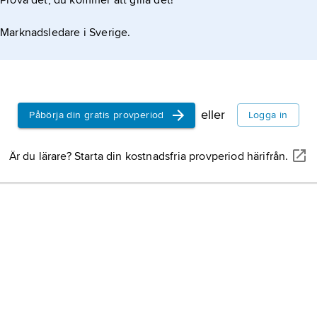
Prova det, du kommer att gilla det!
Marknadsledare i Sverige.
eller
Påbörja din gratis provperiod
Logga in
Är du lärare? Starta din kostnadsfria provperiod härifrån.