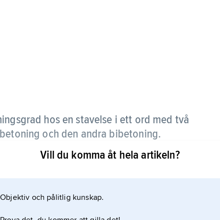
ingsgrad hos en stavelse i ett ord med två
dbetoning och den andra bibetoning.
Vill du komma åt hela artikeln?
satta ord och i vissa avledningar. I t.ex. ordet
Objektiv och pålitlig kunskap.