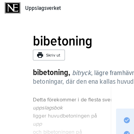
Uppslagsverket
Uppslagsverket
bibetoning
Skriv ut
bibetoning,
bitryck
,
lägre framhävn
betoningar, där den ena kallas huvu
Detta förekommer i de flesta svenska samman
uppslagsbok
ligger huvudbetoningen på
upp
och bibetoningen på