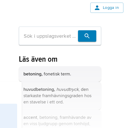
Logga in
Läs även om
betoning,
fonetisk term.
huvudbetoning,
huvudtryck
, den
starkaste framhävningsgraden hos
en stavelse i ett ord.
accent
, betoning, framhävande av
en viss ljudgrupp genom tonhöjd,