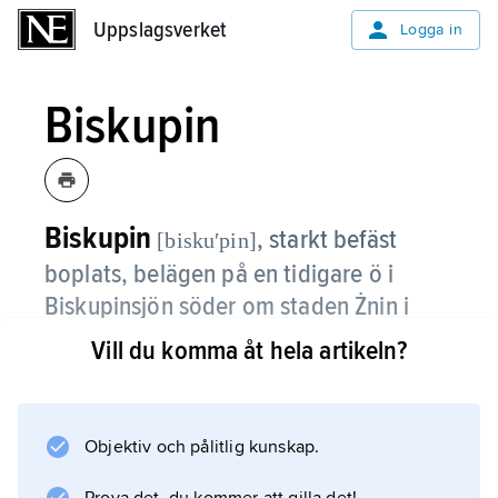
Uppslagsverket
Uppslagsverket
Logga in
Biskupin
Biskupin
,
starkt befäst
[biskuʹpin]
boplats, belägen på en tidigare ö i
Biskupinsjön söder om staden Żnin i
vojvodskapet Bydgoszcz, västra Polen.
Vill du komma åt hela artikeln?
Den oregelbundet ovala anläggningen är 200
m lång, har en maximibredd av 168 m och
upptar ca 20 000 m
Objektiv och pålitlig kunskap.
2