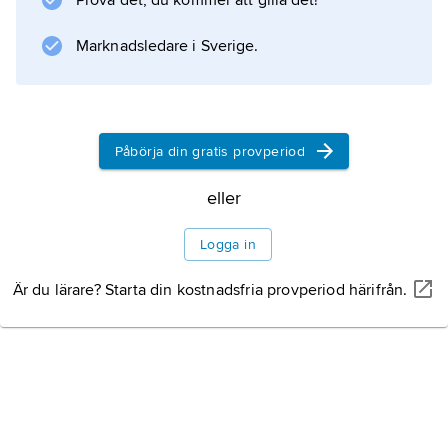
Prova det, du kommer att gilla det!
bebyggelsemiljö från den tidigare gruvepoken
och ett gruvmuseum.
Marknadsledare i Sverige.
Information om artikeln
Påbörja din gratis provperiod
eller
Logga in
Är du lärare? Starta din kostnadsfria provperiod härifrån.