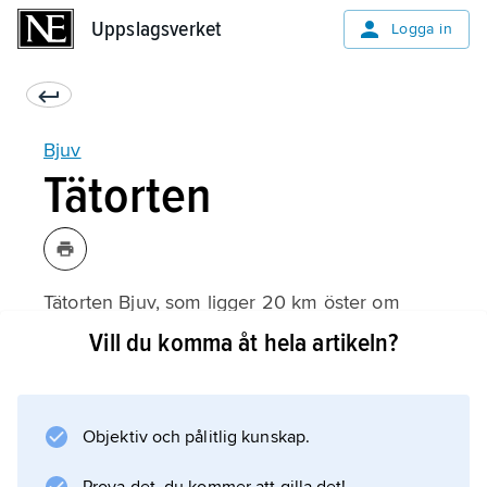
Uppslagsverket
Uppslagsverket
Logga in
Bjuv
Tätorten
Tätorten Bjuv, som ligger 20 km öster om
Helsingborg, är centralort i kommunen med
Vill du komma åt hela artikeln?
samma namn. Sedan 2015 räknas Bjuv och
Billesholm som en sammanhängande
tätort. 2021 hade den 10 911 invånare. Bjuv är
Objektiv och pålitlig kunskap.
en modern industriort och har välutvecklad
service. Till sevärdheterna hör