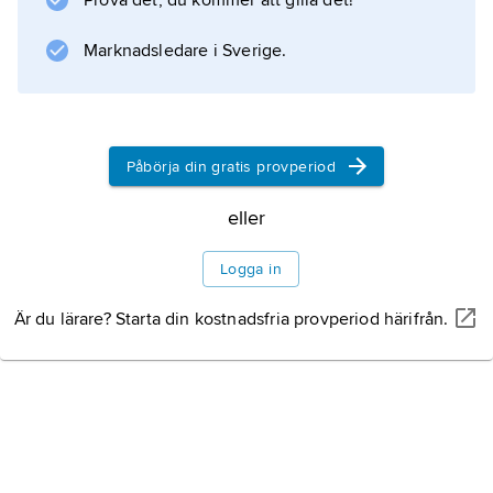
Prova det, du kommer att gilla det!
kunde motstå den korrosiva atmosfären.
Marknadsledare i Sverige.
Information om artikeln
Påbörja din gratis provperiod
eller
Logga in
Är du lärare? Starta din kostnadsfria provperiod härifrån.