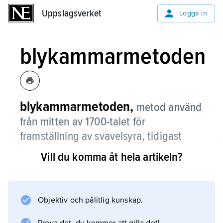
Uppslagsverket
Uppslagsverket
Logga in
blykammarmetoden
blykammarmetoden,
metod använd
från mitten av 1700-talet för
framställning av svavelsyra, tidigast
genom reaktion mellan svavel, salpeter
Vill du komma åt hela artikeln?
och vatten, senare genom luftoxidation
av svaveldioxid med kväveoxider som
katalysatorer.
Objektiv och pålitlig kunskap.
Reaktionerna skedde i kamrar av blyplåt som