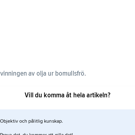
vinningen av olja ur bomullsfrö.
som proteinfoder, men deras innehåll av det
Vill du komma åt hela artikeln?
 användningen; fodret verkar stoppande och
Objektiv och pålitlig kunskap.