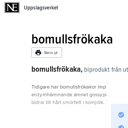
Uppslagsverket
Uppslagsverket
bomullsfrökaka
Skriv ut
bomullsfrökaka,
biprodukt från ut
Tidigare har bomullsfrökakor importerats 
enzymhämmande ämnet gossypol begränsar
bidrar till hårt smörfett i komjölk.