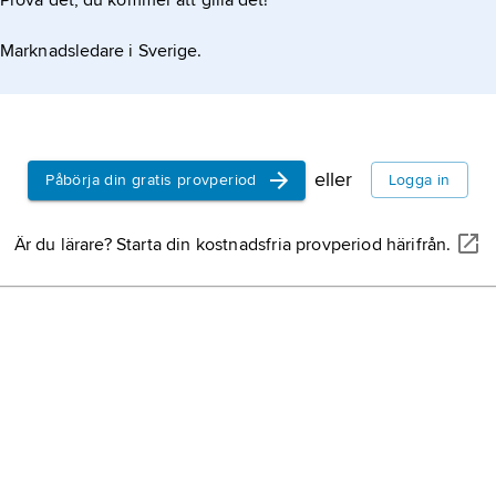
Prova det, du kommer att gilla det!
Marknadsledare i Sverige.
eller
Påbörja din gratis provperiod
Logga in
Är du lärare? Starta din kostnadsfria provperiod härifrån.