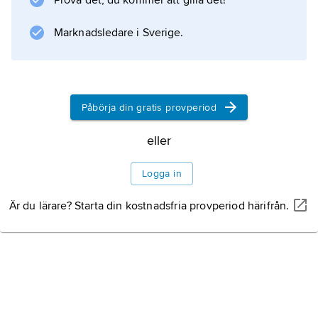
Prova det, du kommer att gilla det!
1070-talet, att Bornholm vid den tiden var en
del av
Marknadsledare i Sverige.
Information om artikeln
Påbörja din gratis provperiod
eller
Logga in
Är du lärare? Starta din kostnadsfria provperiod härifrån.