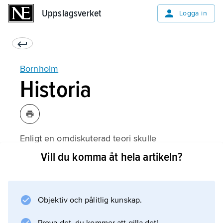
Uppslagsverket
Uppslagsverket
Logga in
Bornholm
Historia
Enligt en omdiskuterad teori skulle
germanstammen burgunderna under någon
Vill du komma åt hela artikeln?
period i sin historia haft kontakt med
Burgundarholmr
, som öns namn skrivs i isländska sagor. Detta
Objektiv och pålitlig kunskap.
kan dock inte beläggas arkeologiskt. Det
framgår av Adam av Bremen, som skrev på