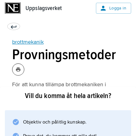
Uppslagsverket
Uppslagsverket
Logga in
brottmekanik
Provningsmetoder
För att kunna tillämpa brottmekaniken i
praktiken krävs alltså att man kan bestämma
Vill du komma åt hela artikeln?
om sprickor finns i konstruktionen och även
mäta hur stora dessa är. Det måste ske utan
att konstruktionen sönderdelas. Därför
Objektiv och pålitlig kunskap.
används
oförstörande provningsmetoder