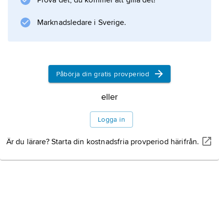
Prova det, du kommer att gilla det!
. Exempel på sådana är
röntgenprovning
Marknadsledare i Sverige.
,
ultraljudsprovning
och
Påbörja din gratis provperiod
magnetpulverprovning
. Metoderna är mycket känsliga. Med
eller
Logga in
Information om artikeln
Är du lärare? Starta din kostnadsfria provperiod härifrån.