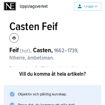
Uppslagsverket
Uppslagsverket
Logga in
Casten Feif
Feif
Casten,
,
1662–1739,
[fɛjf]
friherre, ämbetsman.
F. ingick i det år 1700 upprättade fältkansliet.
Vill du komma åt hela artikeln?
Efter Poltavakatastrofen 1709 utnämndes han
till kansliråd och chef för inrikes expeditionen
och var under Karl XII:s turkiska period en av
fältkansliets främsta företrädare. Han tog aktiv
Objektiv och pålitlig kunskap.
del i den reformverksamhet som skedde