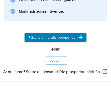
Prova det, du kommer att gilla det!
under dessa år, t.ex. tillkomsten av 1712 års
kontributionsreform
Marknadsledare i Sverige.
Information om artikeln
Påbörja din gratis provperiod
eller
Logga in
Är du lärare? Starta din kostnadsfria provperiod härifrån.