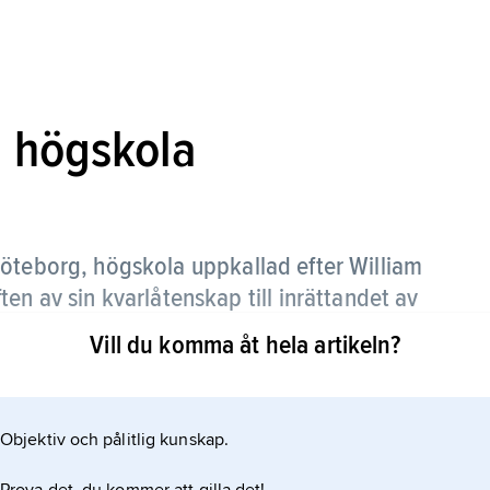
 högskola
öteborg, högskola uppkallad efter William
en av sin kvarlåtenskap till inrättandet av
om lärt sig läsa och skrifwa”.
Vill du komma åt hela artikeln?
usdirektionen i Göteborg, som 1829 öppnade
Objektiv och pålitlig kunskap.
som ledde skolan till 1852. Från 1835 erhöll den
ss stadgar av Kungl. Maj:t.