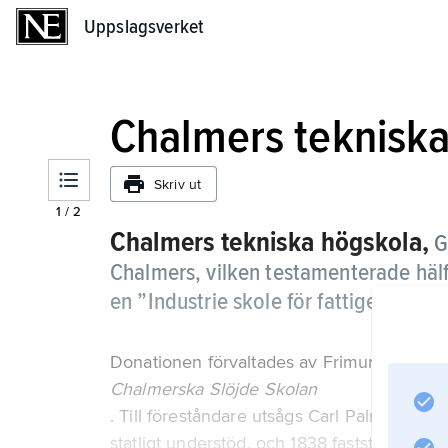
Uppslagsverket
Uppslagsverket
Chalmers tekniska
Skriv ut
1
/
2
Chalmers tekniska högskola,
G
Chalmers, vilken testamenterade hälft
en ”Industrie skole för fattige barn, s
Donationen förvaltades av Frimurarbarnh
Chalmerska Slöjde Skolan
. Till föreståndare utsågs Carl Palmstedt, 
statligt understöd, och 1838 fastställdes de