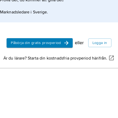
Prova det, du kommer att gilla det!
Marknadsledare i Sverige.
eller
Påbörja din gratis provperiod
Logga in
Är du lärare? Starta din kostnadsfria provperiod härifrån.