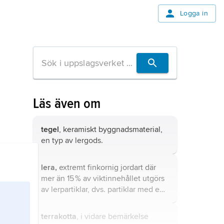
Logga in
Läs även om
tegel
, keramiskt byggnadsmaterial,
en typ av
lergods
.
lera,
extremt finkornig jordart där
mer än 15 % av viktinnehållet utgörs
av lerpartiklar, dvs. partiklar med en
diameter mindre än 0,002 mm.
terrakotta
, i vidare bemärkelse