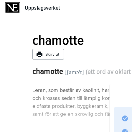
Uppslagsverket
Uppslagsverket
chamotte
Skriv ut
chamotte
(ett ord av oklar
[ʃamɔʹt]
Leran, som består av kaolinit, har en mjuk
och krossas sedan till lämplig kornstorle
eldfasta produkter, byggkeramik, stengods
samt för att ge en skrovlig och färgskiftand