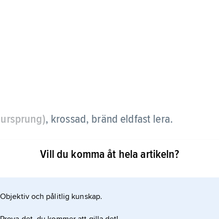
t ursprung)
, krossad, bränd eldfast lera.
ningspunkt vid temperaturer över 1 500 °C, bränns
Vill du komma åt hela artikeln?
k. Den används som en ickeplastisk komponent i
 m.m. för att minska krympning och torksprickor
e yta. Ibland tillförs chamotte bara
Objektiv och pålitlig kunskap.