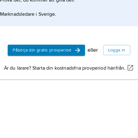
Prova det, du kommer att gilla det!
Marknadsledare i Sverige.
eller
Påbörja din gratis provperiod
Logga in
Är du lärare? Starta din kostnadsfria provperiod härifrån.