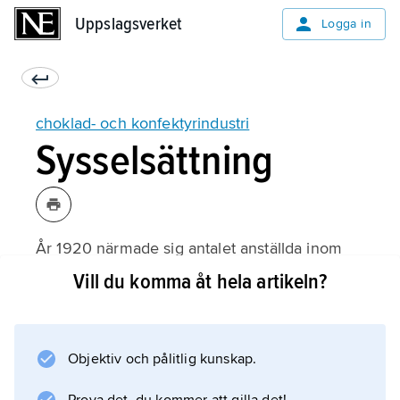
Uppslagsverket
Uppslagsverket
Logga in
choklad- och konfektyrindustri
Sysselsättning
År 1920 närmade sig antalet anställda inom
svensk choklad- och konfektyrindustri 5 000
Vill du komma åt hela artikeln?
och nådde i början av 1950-talet sin kulmen
med inemot 8 000. I början av 1960-talet hade
antalet åter sjunkit till 5 000, fördelade på ett
Objektiv och pålitlig kunskap.
60-tal arbetsställen. Fram till 1980-talets
senare hälft halverades antalet arbetsställen,