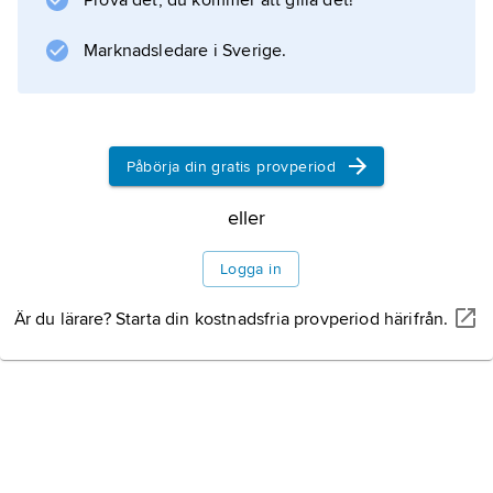
Prova det, du kommer att gilla det!
men antalet sysselsatta förblev
Marknadsledare i Sverige.
Information om artikeln
Påbörja din gratis provperiod
eller
Logga in
Är du lärare? Starta din kostnadsfria provperiod härifrån.