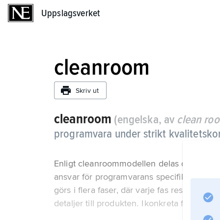
Uppslagsverket
Uppslagsverket
cleanroom
Skriv ut
cleanroom
(engelska, av
clean ro
programvara under strikt kvalitetskon
Enligt cleanroommodellen delas de delta
ansvar för programvarans specifikation, d
görs i flera faser, där varje fas resulterar i 
detaljer till produkten. I konkreta fall ha