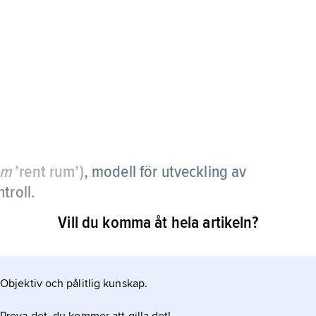
om
’rent rum’)
,
modell för utveckling av
troll.
Vill du komma åt hela artikeln?
gande programmerarna upp i mindre grupper med
esign, testning och dokumentation. Utvecklingen
ett färdigt system; i varje ny fas fogas ytterligare
Objektiv och pålitlig kunskap.
r man med denna teknik uppnått både