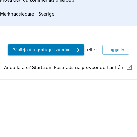
Prova det, du kommer att gilla det!
Marknadsledare i Sverige.
eller
Påbörja din gratis provperiod
Logga in
Är du lärare? Starta din kostnadsfria provperiod härifrån.