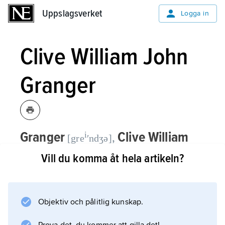
Uppslagsverket
Uppslagsverket
Logga in
Clive William John
Granger
Granger
Clive William
i
,
[gre
ʹndʒə]
John,
1934–2009, brittisk
Vill du komma åt hela artikeln?
nationalekonom, professor emeritus vid
University of California, San Diego, USA.
Objektiv och pålitlig kunskap.
I flera årtionden efter datorernas genombrott
försökte nationalekonomer med föga