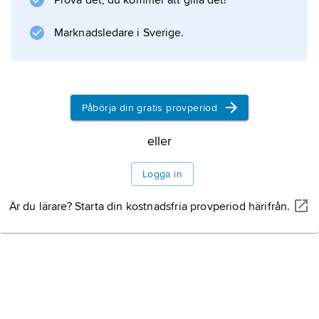
Prova det, du kommer att gilla det!
Marknadsledare i Sverige.
Information om artikeln
Påbörja din gratis provperiod
eller
Logga in
Är du lärare? Starta din kostnadsfria provperiod härifrån.