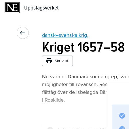
Uppslagsverket
Uppslagsverket
dansk–svenska krig.
Kriget 1657–58
Skriv ut
Nu var det Danmark som angrep; svens
möjligheter till revansch. Resultatet b
fälttåg över de isbelagda Bälten till S
i Roskilde.