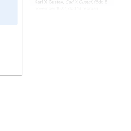
Karl X Gustav,
Carl X Gustaf
, född 8
november 1622, död 13 februari
1660, kung av Sverige från 1654, son
till pfalzgreven
Johan Kasimir
och
Karl IX
:s dotter
Katarina
.
skånska kriget,
krig 1675–79 mellan
Danmark och Sverige.
stormaktstiden,
i svensk
historieskrivning gängse benämning
på perioden från Gustav II Adolfs
trontillträde 1611 till Karl XII:s död
1718, då Sverige förvärvade och
stora nordiska kriget,
krig som
upprätthöll en stormaktsställning i
fördes i norra och östra Europa
Europa.
1700–21 som följd av den koalition
som 1699 ingicks mot Sverige av
Sachsen, Danmark och Ryssland.