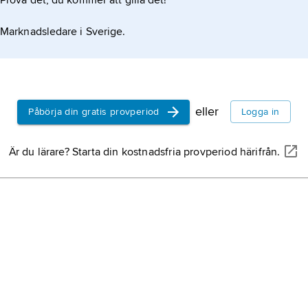
Prova det, du kommer att gilla det!
Marknadsledare i Sverige.
eller
Påbörja din gratis provperiod
Logga in
Är du lärare? Starta din kostnadsfria provperiod härifrån.