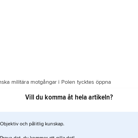
ka militära motgångar i Polen tycktes öppna
lev dock en nationell katastrof. Genom sitt ryktbara
Vill du komma åt hela artikeln?
jälland tvang Karl X Gustav Danmark till den hårda freden
Objektiv och pålitlig kunskap.