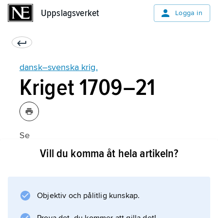
Uppslagsverket
Uppslagsverket
Logga in
dansk–svenska krig.
Kriget 1709–21
Se
stora nordiska kriget
Vill du komma åt hela artikeln?
.
Objektiv och pålitlig kunskap.
Information om artikeln