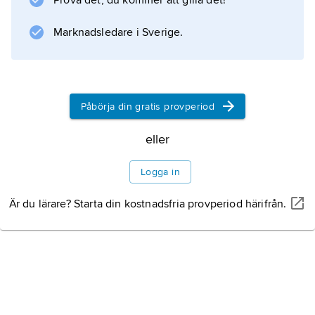
Prova det, du kommer att gilla det!
Marknadsledare i Sverige.
Påbörja din gratis provperiod
eller
Logga in
Är du lärare? Starta din kostnadsfria provperiod härifrån.