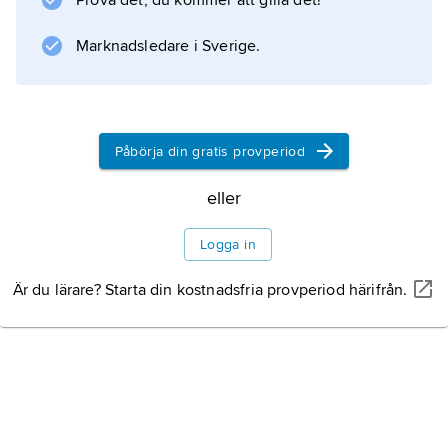
Prova det, du kommer att gilla det!
Information om artikeln
Marknadsledare i Sverige.
Påbörja din gratis provperiod
eller
Logga in
Är du lärare? Starta din kostnadsfria provperiod härifrån.