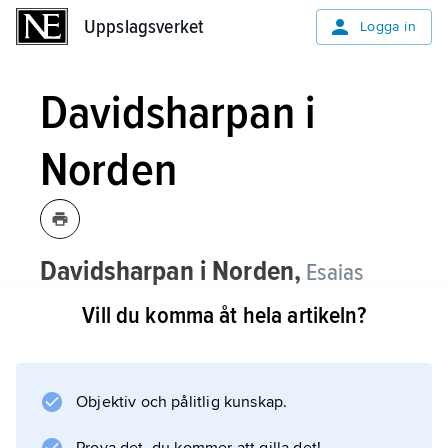
Uppslagsverket
Uppslagsverket
Logga in
Davidsharpan i
Norden
Davidsharpan i Norden,
Esaias
Tegnérs epitet (i hexameterdikten
Vill du komma åt hela artikeln?
”Nattvardsbarnen”, 1820) för samtidens
store psalmdiktare J.O. Wallin.
Objektiv och pålitlig kunskap.