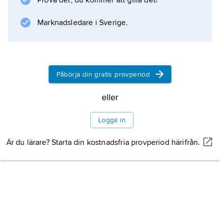
Prova det, du kommer att gilla det!
typer av färg.
Marknadsledare i Sverige.
Information om artikeln
Påbörja din gratis provperiod
eller
Logga in
Är du lärare? Starta din kostnadsfria provperiod härifrån.