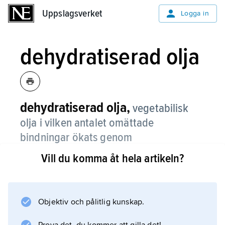
Uppslagsverket
Uppslagsverket
Logga in
dehydratiserad olja
dehydratiserad olja,
vegetabilisk
olja i vilken antalet omättade
bindningar ökats genom
dehydratisering.
Vill du komma åt hela artikeln?
Detta är ett vanligt förfarande för att omvandla
ricinolja till en torkande olja, dvs. en olja som
kan uppta syre från luften och snabbt övergå
Objektiv och pålitlig kunskap.
till ett elastiskt, fast skikt. Den används i vissa