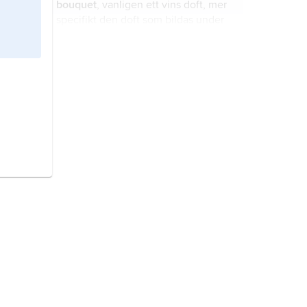
bouquet
, vanligen ett vins doft, mer
specifikt den doft som bildas under
vinets mognad.
slovenska viner
har en tradition på
över 2 400 år.
vin
, enligt alkohollagen (2010:1622)
en alkoholdryck som framställts
genom jäsning av
druvor
eller
druvsaft samt sådant vin som i
framställningen har tillsatts sprit
torrextrakt,
benämning på ett vins
framställd av vinprodukter och som
icke-flyktiga ämnen, det vill säga
har en alkoholhalt som inte
annat än vatten och alkohol.
överstiger 22 volymprocent.
maceration,
macerering
, process vid
tillverkning av vin som innebär att
musten sätts i kontakt med druvskal
och kärnor för extraktion av färg- och