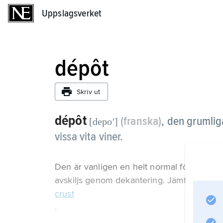
Uppslagsverket
Uppslagsverket
dépôt
Skriv ut
dépôt
(franska)
,
den grumliga
[depoʹ]
vissa vita viner.
Den är vanligen en helt normal företeelse,
avskiljs genom dekantering. Jämför
crust
.