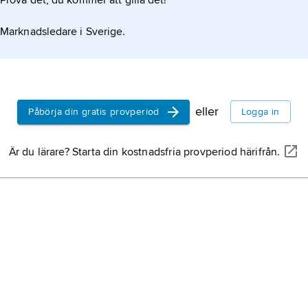
Prova det, du kommer att gilla det!
Marknadsledare i Sverige.
eller
Påbörja din gratis provperiod
Logga in
Är du lärare? Starta din kostnadsfria provperiod härifrån.