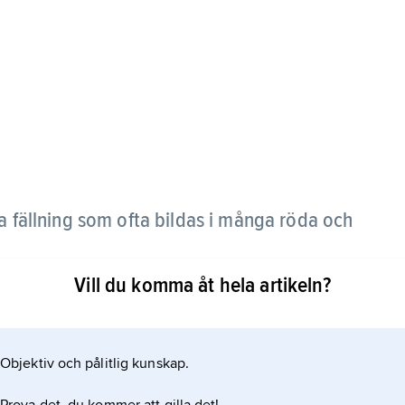
 fällning som ofta bildas i många röda och
Vill du komma åt hela artikeln?
 som uppstår när vinet mognar på flaska, och
Objektiv och pålitlig kunskap.