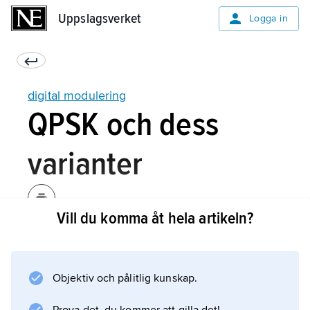
Uppslagsverket
Uppslagsverket
Logga in
digital modulering
QPSK och dess
varianter
Vill du komma åt hela artikeln?
QPSK (quadrature phase shift keying) är en
fasmoduleringsteknik med fyra symboler som
svarar mot de binära värdena 11, 01, 00 och 10,
Objektiv och pålitlig kunskap.
för vilka fasen kan anta fyra värden: π/4, 3π/4,
5π/4 och 7π/4. En QPSK-kodad signal överför