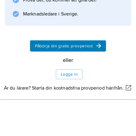
Prova det, du kommer att gilla det!
dubbelt så många bitar som BPSK-kodad
Marknadsledare i Sverige.
signal men upptar samma bandbredd. Detta
Information om artikeln
Påbörja din gratis provperiod
eller
Logga in
Är du lärare? Starta din kostnadsfria provperiod härifrån.