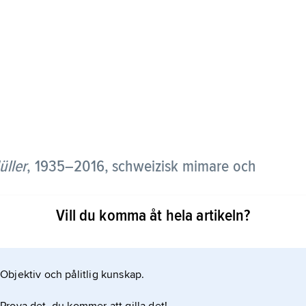
üller
,
1935–2016, schweizisk mimare och
Vill du komma åt hela artikeln?
u, turnerade den mångsidige Dimitri även med
Objektiv och pålitlig kunskap.