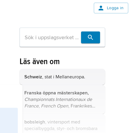
Logga in
Läs även om
Schweiz
, stat i Mellaneuropa.
Franska öppna mästerskapen,
Championnats Internationaux de
France
,
French Open
, Frankrikes
internationella mästerskap i
badminton, bordtennis, golf, squash,
bobsleigh
, vintersport med
tennis med flera sporter.
specialbyggda, styr- och bromsbara