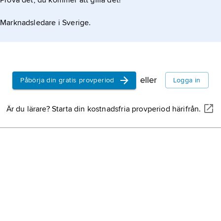
Prova det, du kommer att gilla det!
Marknadsledare i Sverige.
eller
Påbörja din gratis provperiod
Logga in
Är du lärare? Starta din kostnadsfria provperiod härifrån.