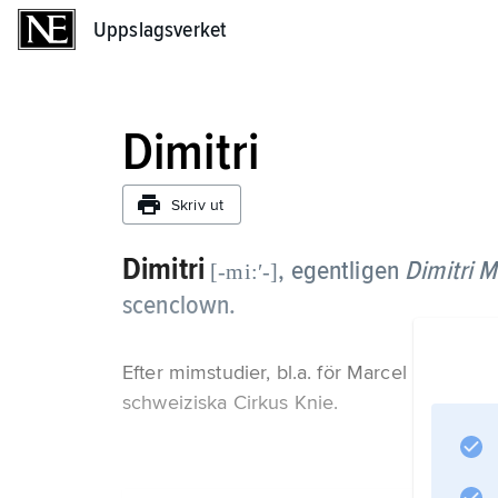
Uppslagsverket
Uppslagsverket
Dimitri
Skriv ut
Dimitri
, egentligen
Dimitri M
[-mi:ʹ-]
scenclown.
Efter mimstudier, bl.a. för Marcel Marcea
schweiziska Cirkus Knie.