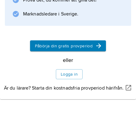
Prova det, du kommer att gilla det!
dekor.
Marknadsledare i Sverige.
Information om artikeln
Påbörja din gratis provperiod
eller
Logga in
Är du lärare? Starta din kostnadsfria provperiod härifrån.