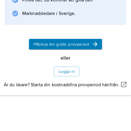
Prova det, du kommer att gilla det!
Information om artikeln
Marknadsledare i Sverige.
Påbörja din gratis provperiod
eller
Logga in
Är du lärare? Starta din kostnadsfria provperiod härifrån.