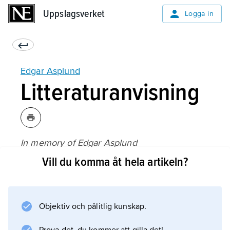
Uppslagsverket
Uppslagsverket
Logga in
Edgar Asplund
Litteraturanvisning
In memory of Edgar Asplund
, Proceedings of the Seminar on Random
Vill du komma åt hela artikeln?
Series, Convex Sets and Geometry of Banach
Spaces, Århus (1975).
Objektiv och pålitlig kunskap.