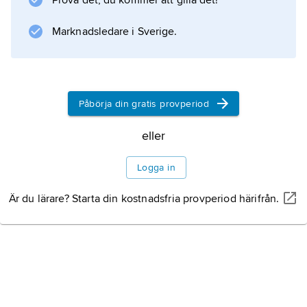
Prova det, du kommer att gilla det!
rådgivning.
Marknadsledare i Sverige.
Information om artikeln
Påbörja din gratis provperiod
eller
Logga in
Är du lärare? Starta din kostnadsfria provperiod härifrån.