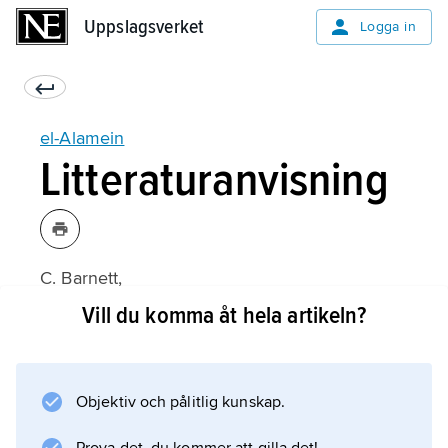
Uppslagsverket
Uppslagsverket
Logga in
el-Alamein
Litteraturanvisning
C. Barnett,
The Desert Generals
Vill du komma åt hela artikeln?
(1960);
Objektiv och pålitlig kunskap.
Information om artikeln