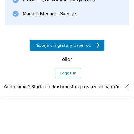
Prova det, du kommer att gilla det!
Marknadsledare i Sverige.
Påbörja din gratis provperiod
eller
Logga in
Är du lärare? Starta din kostnadsfria provperiod härifrån.