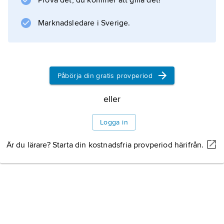
Prova det, du kommer att gilla det!
Marknadsledare i Sverige.
Påbörja din gratis provperiod
eller
Logga in
Är du lärare? Starta din kostnadsfria provperiod härifrån.