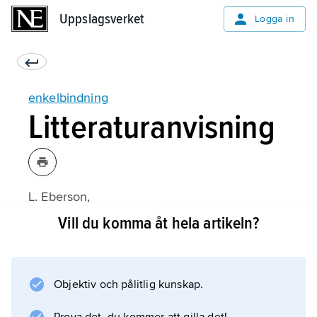
Uppslagsverket
Uppslagsverket
Logga in
enkelbindning
Litteraturanvisning
L. Eberson,
Organisk kemi
Vill du komma åt hela artikeln?
(2:a upplagan 1977).
Objektiv och pålitlig kunskap.
Information om artikeln