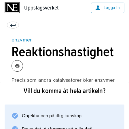
Uppslagsverket
Uppslagsverket
Logga in
enzymer
Reaktionshastighet
Precis som andra katalysatorer ökar enzymer
reaktionshastigheten, men de kan inte
Vill du komma åt hela artikeln?
åstadkomma termodynamiskt ”omöjliga”
kemiska reaktioner, dvs. de påverkar inte
jämviktskonstanten. De snabbaste enzymerna
Objektiv och pålitlig kunskap.
kan ha ett omsättningstal (engelska
turnover number