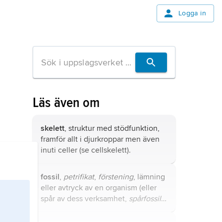
Logga in
Läs även om
skelett
, struktur med stödfunktion,
framför allt i djurkroppar men även
inuti celler (se
cellskelett
).
fossil
,
petrifikat
,
förstening
, lämning
eller avtryck av en organism (eller
spår av dess verksamhet,
spårfossil
)
som begravts och bevarats genom
naturens försorg.