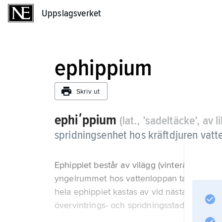
Uppslagsverket
Uppslagsverket
ephippium
Skriv ut
ephiʹppium
(lat., ’sadeltäcke’, a
spridningsenhet hos kräftdjuren vatt
Ephippiet består av vilägg (vinterägg) omgi
yngelrummet hos vattenloppan tagit emot vi
hela ephippiet kastas av vid nästa skalbyt
övervintrings- och spridningsstadium.