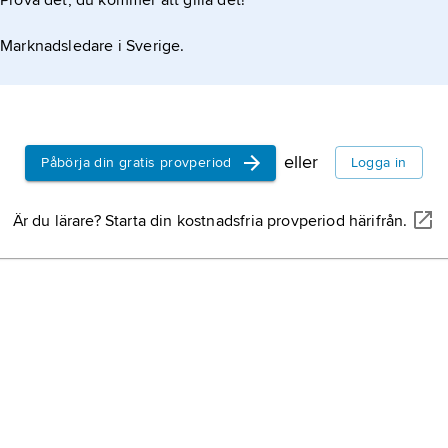
Prova det, du kommer att gilla det!
Marknadsledare i Sverige.
eller
Påbörja din gratis provperiod
Logga in
Är du lärare? Starta din kostnadsfria provperiod härifrån.