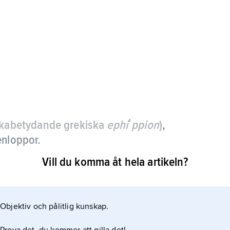
v likabetydande grekiska
ephiʹppion
)
,
enloppor.
Vill du komma åt hela artikeln?
vna av en del av kräftdjurets skal. När
läggen blir djurets skal vanligen förändrat, och
e. Ett ephippium fungerar alltså som både
Objektiv och pålitlig kunskap.