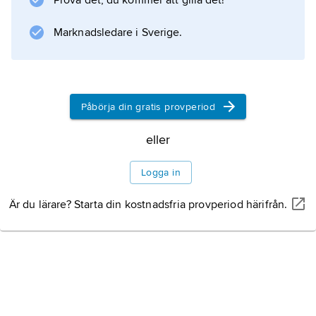
Prova det, du kommer att gilla det!
atomkärnorna och elementarpartiklarna,
särskilt genom upptäckten och tillämpningen
Marknadsledare i Sverige.
av fundamentala symmetriprinciper”.
Påbörja din gratis provperiod
Information om artikeln
eller
Logga in
Är du lärare? Starta din kostnadsfria provperiod härifrån.