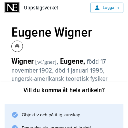
Uppslagsverket
Uppslagsverket
Logga in
Eugene Wigner
Wigner
Eugene,
,
född 17
[wiʹgnər]
november 1902, död 1 januari 1995,
ungersk-amerikansk teoretisk fysiker
verksam inom kvantmekanik, kärn- och
Vill du komma åt hela artikeln?
elementarpartikelfysik, fasta tillståndets
fysik, reaktorfysik m.fl. fysikgrenar.
Objektiv och pålitlig kunskap.
Wigner tilldelades ena hälften av 1963 års
Nobelpris i fysik för ”insatser inom teorin för